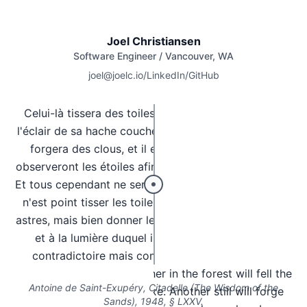
Joel Christiansen
Software Engineer / Vancouver, WA
joel@joelc.io
/
LinkedIn
/
GitHub
Celui-là tissera des toiles, l'autre dans la forêt par
l'éclair de sa hache couchera l'arbre. L'autre, encore,
forgera des clous, et il en sera quelque part qui
observeront les étoiles afin d'apprendre à gouverner.
Et tous cependant ne seront qu'un. Créer le navire ce
n'est point tisser les toiles, forger les clous, lire les
astres, mais bien donner le goût de la mer qui est un,
et à la lumière duquel il n'est plus rien qui soit
contradictoire mais communauté dans l'amour.
One will weave sails, another in the forest will fell the
Antoine de Saint-Exupéry,
Citadelle
(
The Wisdom of the
tree by the flash of his axe. Another still will forge
Sands
), 1948, § LXXV.