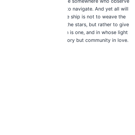
nails, and there will be some somewhere who observe
the stars in order to learn to navigate. And yet all will
be only one. To create the ship is not to weave the
sails, forge the nails, read the stars, but rather to give
the taste for the sea which is one, and in whose light
there is nothing contradictory but community in love.