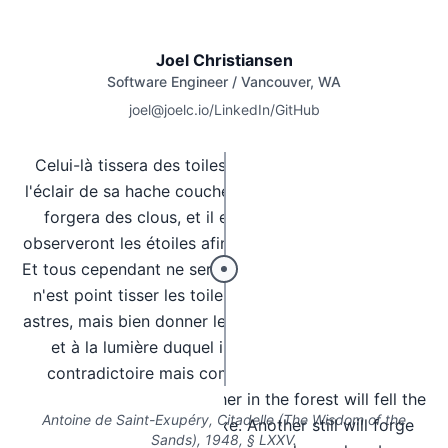
Joel Christiansen
Software Engineer / Vancouver, WA
joel@joelc.io
/
LinkedIn
/
GitHub
Celui-là tissera des toiles, l'autre dans la forêt par
l'éclair de sa hache couchera l'arbre. L'autre, encore,
forgera des clous, et il en sera quelque part qui
observeront les étoiles afin d'apprendre à gouverner.
Et tous cependant ne seront qu'un. Créer le navire ce
n'est point tisser les toiles, forger les clous, lire les
astres, mais bien donner le goût de la mer qui est un,
et à la lumière duquel il n'est plus rien qui soit
contradictoire mais communauté dans l'amour.
One will weave sails, another in the forest will fell the
Antoine de Saint-Exupéry,
Citadelle
(
The Wisdom of the
tree by the flash of his axe. Another still will forge
Sands
), 1948, § LXXV.