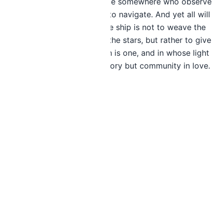
nails, and there will be some somewhere who observe
the stars in order to learn to navigate. And yet all will
be only one. To create the ship is not to weave the
sails, forge the nails, read the stars, but rather to give
the taste for the sea which is one, and in whose light
there is nothing contradictory but community in love.